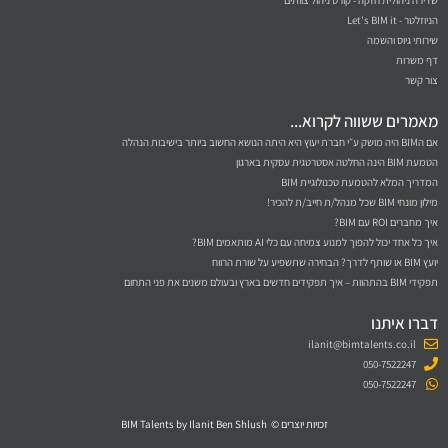
שדירה ניהולית חזקה - קורס ניהול צוותים
הניוזלטר - Let's BIM it
שירותי גיוס והשמה
דף משרות
צור קשר
מאמרים ששווה לקרוא...
אם הBIM היה מושק ע״י חברת יעוץ היא היתה הנושא החשוב ביותר בישיבות הנהלה
הטמעת BIM הינה החלטה אסטרטגית עסקית בארגון
המדריך המלא להטמעת טכנולוגיית BIM
מילון מונחי BIM שכל מנהל/ת חייב/ת להכיר!
איך מחברים ROI עם BIM?
איך כל אחד יכול להפוך למנוע צמיחה עם כלי AI מותאמים BIM?
יועץ BIM או שותף לדרך? הבחירה שתשפיע על שורת הרווח
תפקידי BIM בהתהוות – איך תפקידים חדשים בארץ ובעולם משנים את פני התחום
דברו איתנו
ilanit@bimtalents.co.il
050-7522247
050-7522247
זכויות יוצרים © BIM Talents by Ilanit Ben Shlush