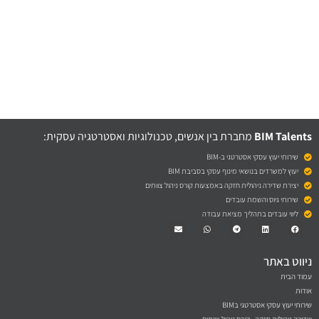
BIM Talents
מחברת בין אנשים, טכנולוגיות ואסטרטגיה עסקית:
שירותי יעוץ עסקי אסטרטגי ב-BIM
יעוץ למשרדים בנושאי מינוף עסקי בסביבת BIM
יצירת שדירה ניהולית חזקה באמצעות קורס ניהול צוותים
שירותי גיוס והשמת עובדים
ליווי עובדים בתהליך מציאת עבודה
Envelope
Whatsapp
Telegram
Linkedin
Facebook
ניווט באתר
עמוד הבית
אודות
שירותי יעוץ עסקי אסטרטגי בBIM