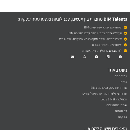
BIM Talents
מחברת בין אנשים, טכנולוגיות ואסטרטגיה עסקית:
שירותי יעוץ עסקי אסטרטגי ב-BIM
יעוץ למשרדים בנושאי מינוף עסקי בסביבת BIM
יצירת שדירה ניהולית חזקה באמצעות קורס ניהול צוותים
שירותי גיוס והשמת עובדים
ליווי עובדים בתהליך מציאת עבודה
Envelope
Whatsapp
Telegram
Linkedin
Facebook
ניווט באתר
עמוד הבית
אודות
שירותי יעוץ עסקי אסטרטגי בBIM
שדירה ניהולית חזקה - קורס ניהול צוותים
הניוזלטר - Let's BIM it
שירותי גיוס והשמה
דף משרות
צור קשר
מאמרים ששווה לקרוא...