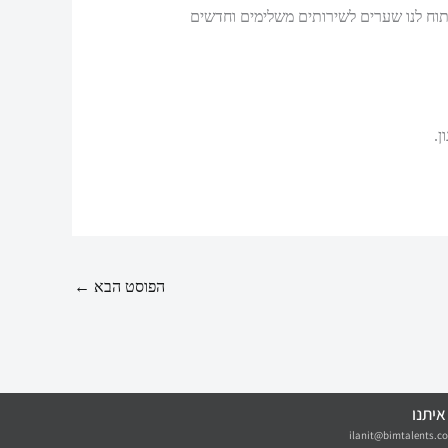
וא יכול לפתוח לנו שערים לשירותים משלימים וחדשים
ן.
הפוסט הבא
←
איתנו
ilanit@bimtalents.co.