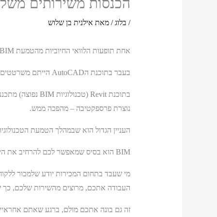
הכנסות משירותים משלי
/
בלוג
/ מאת
אילנית בן שלוש
אחת תופעות הלוואי החיוביות מהטמעת BIM בארגון, היא שפתאום אתם מקבלים תוצרים נוספים ממה שקיבלתם בעבר וזה נעשה ״על הדרך״.
בעבר בתוכנת הAutoCAD הייתם משרטטים מבט על, לאחר מכן שוב משרטטים חזית ושוב פרספקטיבה ושוב ושוב…
בתוכנת Revit (טכ
נוצרת פרספקטיבה – מהפכה ממש.
העניין הגדול הוא שבמהלך הטמעת הטכנולוגיות
BIM הוא בסיס שמאפשר לכם להרחיב את היצע השירותים שלכם, לייצר ערך חדש עבור הלקוחות הקיימים שלכם.
העבודה אתכם, מרוצים מהשירות שלכם, כך שא
זה גם בונה אתכם מולם, ברגע שאתם אחראיים 