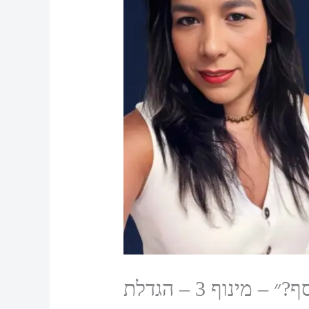
17: BIM ככלי אסטרטגי ומנוע צמיחה עסקי- סדרת ״איפה הכסף?״ – מינוף 3 – הגדלת