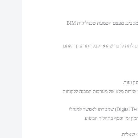
בעבר כשהיינו עובדים כל אחד לעצמו ומשתפים שרטוטים, משרדי התכנון למיניהם היו רואים את החלק שלהם ואולי קצת מסביב. מעצם הטמעת טכנולוגיות BIM
 לתת לו כך שהוא יקבל יותר ערך ואתם
 שירות מלא של מערכות המבנה ללקוחות
משרד הנדסה בתחום התשתיות שמעבר לשירותי מדידה ותכנון תשתיות הוסיף פעילות של יצירת תאום דיגיטלי (Digital Twin) שמטרתו לאפשר למנהלי
ון זמן וכסף בתהליך הביצוע.