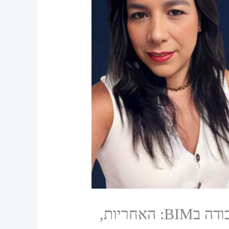
24: המשאב האנושי ותרבות הארגון בעידן ה- BIM – תרבות העבודה בBIM: האחריות,