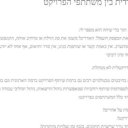
ית בין משתתפי הפרויקט
וך כדי שיחה הוא מספר לי:
 את המפסק חשמל? האדריכל משנה את סוג הדלת או מרחיב אותה, הקונסטר
תערב. אין באמת קשר או שותפות בנינו, אין סדר ותיאום, אף אחד לא יודע
 מיני רבים״
יקטלית לא מנוהלת.
ות בהיבטים טכנולוגיים רבים גם ברמת שיתוף הפרויקט ברמה הארגונית וגם ב
פלטפורמות שיתוף רוחביות שמאפשרות ניהול הרשאות, ניהול תהליכי עבודה 
יחד כלל המשתתפים בפרויקט:
ות על אחרים?
ויקט?
 גורר שרשרת תיקונים, בזבוז זמן ועלויות מיותרות?