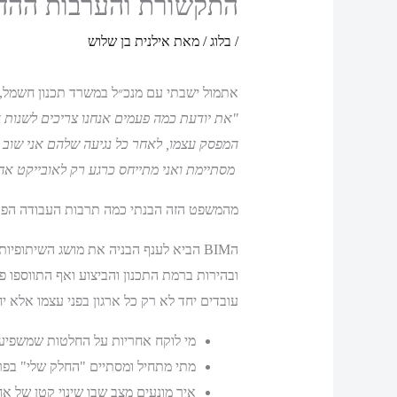
התקשורת והערבות ההדד
/
בלוג
/ מאת
אילנית בן שלוש
אתמול ישבתי עם מנכ״ל במשרד תכנון חשמל, ת
"
את יודעת כמה פעמים אנחנו צריכים לשנות
המפסק עצמו, לאחר כל נגיעה שלהם אני שוב מ
מסתיימת ואני מתייחס כרגע רק לאובייקט אחד
מהמשפט הזה הבנתי כמה תרבות העבודה הפרו
הBIM הביא לענף הבניה את מושג השיתופי
ובהירות ברמת התכנון והביצוע ואף התווספו 
עובדים יחד לא רק כל ארגון בפני עצמו אלא 
מי לוקח אחריות על החלטות שמשפיע
מתי מתחיל ומסתיים "החלק שלי" בפר
איך מונעים מצב שבו שינוי קטן של אחד