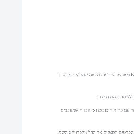
חשוב להבין שהטכנולוגיה גם אם היא מאפשרת בניית תהליכים להתקשרות, אחריות התקשורת היא על שני הצדדים. הBIM מאפשר שקיפות מלאה שמביא המון ערך
ר עם פחות חיכוכים ואי הבנות שמעכבים
ר להניח שזה ייקח זמן תוך התייחסות לפרטים הקטנים אך החל מהפרויקט השני