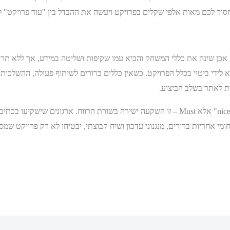
וך לכם מאות אלפי שקלים בפרויקט ויעשה את ההבדל בין "עוד פרויקט" לפ
הטכנולוגיה לא תפתור את כאבי הענף. הBIM אכן שינה את כללי המשחק והביא עמו שקיפות ושליטה במ
ידי ביטוי בכלל הפרויקט. כשאין כללים ברורים לשיתוף פעולה, ההשלכות העס
ת לאתר בשלב הביצוע.
ניהול התרבות הפרויקטלית הוא לא "nice to have" אלא Must – זו השקעה ישירה בשורת הרווח.
י אחריות ברורים, מנגנוני עדכון ושיח קבוצתי, יבטיחו לא רק פרויקט שמס