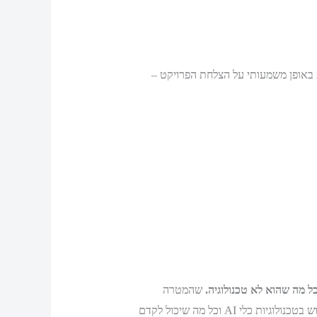
יע באופן משמעותי על הצלחת הפרויקט –
ל מה שהוא לא טכנולוגיה.
שהמטרה
העיקרית היא לשתף את הכלל בצורת התקשרות שתייצר זרימה ונהלי התקשרות חיוביים שמקדמים את הפרויקט תוך שימוש בטכנולוגיות כלי AI וכל מה שיכול לקדם