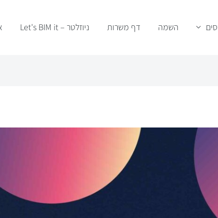
סים
השמה
דף משרות
ניוזלטר – Let's BIM it
א