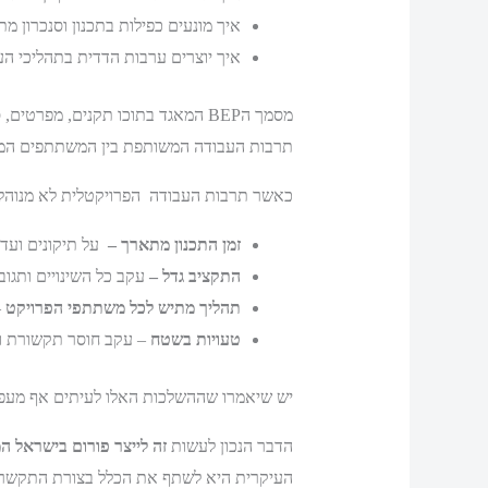
איך מונעים כפילות בתכנון וסנכרון מ
איך יוצרים ערבות הדדית בתהליכי הע
מסמך הBEP המאגד בתוכו תקנים, 
תרבות העבודה המשותפת בין המשתתפים המתי
כאשר תרבות העבודה הפרויקטלית לא מנוהלת
זמן התכנון מתארך –
על תיקונים ועדכ
התקציב גדל –
עקב כל השינויים ותגו
תהליך מתיש לכל משתתפי הפרויקט
–
טעויות בשטח
– עקב חוסר תקשורת ו
יש שיאמרו שההשלכות האלו לעיתים אף מעפילות על כל החיסכון שהIM
הדבר הנכון לעשות
זה לייצר פורום בישראל ה