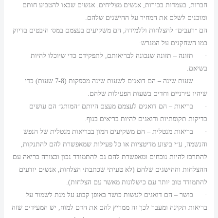
חברות, בעמדות בכירות, אנשים מצליחים. אנשים שבאו להטביע חותם
ומוכנים לשלם את המחיר על ההישגים שלהם.
הם ״רעבים״ להצלחות וללמידה, הם משקיעים בעצמם במס׳ היבטים בדיוק
כמו השחקנים על המגרש:
· תזונה – תזונה שנכונה לבריאותם, לתפקידם כדי שיוכלו להיות
בשיאם.
· שעות שינה – הם דואגים לשעות שינה מספקות (7-8 שעות) כדי
שיהיו עירניים וחדים בשעות הפעילות שלהם.
· בריאות – הם דואגים לעצמם מעצם היותם ״המותג״ הם עושים
בדיקות תקופתיות ודואגים להיות בריאים בגוף.
· בריאות מנטלית – הם משקיעים המון בבריאות מנטלית של הנפש
והנשמה, ע״י ביצוע מדיטציות או כל פעילות שמאפשרת להם להתנקות,
להתרכז להיות נוכחים ומאפשרת להם גם להתמודד נכון ובצורה בריאה עם
ההצלחות וההישגים שלהם (לא טעיתי שכתבתי הצלחות, אנשים יודעים
להתמודד טוב יותר עם כישלונות מאשר עם הצלחות).
· כושר – הם דואגים לעשות כושר באופן קבוע על מנת לשמור על
בריאות תקינה ומעבר לכך זה ממריץ להם את הדם למוח, יש המעידים שזה