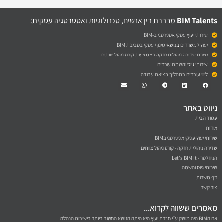
BIM Talents
מחברת בין אנשים, טכנולוגיות ואסטרטגיה עסקית:
שירותי יעוץ עסקי אסטרטגי ב-BIM
יעוץ למשרדים בנושאי מינוף עסקי בסביבת BIM
יצירת שדירה ניהולית חזקה באמצעות קורס ניהול צוותים
שירותי גיוס והשמת עובדים
ליווי עובדים בתהליך מציאת עבודה
Envelope
Whatsapp
Telegram
Linkedin
Facebook
ניווט באתר
עמוד הבית
אודות
שירותי יעוץ עסקי אסטרטגי בBIM
שדירה ניהולית חזקה - קורס ניהול צוותים
הניוזלטר - Let's BIM it
שירותי גיוס והשמה
דף משרות
צור קשר
מאמרים ששווה לקרוא...
אם הBIM היה מושק ע״י חברת יעוץ היא היתה הנושא החשוב ביותר בישיבות הנהלה