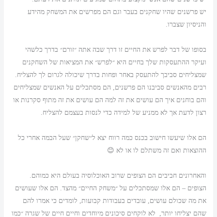
יש פרשנים שהיו שחקנים בעבר וגם הם מפרשים את המשחק מהידע
והניסיון שצברו.
בסופו של דבר לפרש את החיים זו דרך שבה אתה ״זורם״ בדרך כלשהי
ועיקר ההתעסקות שלך בחיים היא ״לפרש״ את המציאות של השחקנים
שמצליחים סביבך להתעסק באחר ופחות בדרך שיכולה לגרום לך להצליח.
רבים מהאנשים סביבנו הם פרשנים, הם מסתכלים על האנשים שמצליחים
והם בוחנים איך הם עושים את זה למה הם עושים את זה מתוף סקרנות או
רצון לדעת אך לא ממניע של למידה כדי לנסות בעצמם להצליח.
הם אלו שיעשו חישוב בכנס כמה רווח יצא ל״שחקן״ שעל הבמה אחרי כל
ההוצאות ואם זה משתלם לו או לא 😊
והאחרונים חביבים הם הצופים שרוב האוכלוסיה בעולם היא כמוהם.
הצופים – הם אלו שמסתכלים על ״משחק החיים״ מהצד. הם אלו שעושים
את מה שכולם עושים, עובדים בעבודות קבועות, לומדים כי אמרו להם
שהם יצליחו יותר, לא לוקחים סיכונים מיוחדים וחיים חיים של שגרה ״כמו