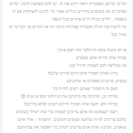
וכל מי שיושב באצטדיון רואה ויודע את זה, יש להם משמעת חזקה, יעדים
מאתגרים הם משלמים מחירים גדולים מאוד כדי להגיע להצלחות אם זה
משפחה , ילדים ובכלל חיים אחרים מכל השאר.
קל לראות את החלק המצליח שמרוויח הרבה וחי את החיים אך לכל זה יש
מחיר כבד.
אז לא משנה איפה הניוזלטר הזה תפס אותך,
באיזה שלב בחיים אתם נמצאים
אני ממליצה לכם לעשות תרגיל קטן:
· בדקו באיזה תפקיד אתם היום בחיים שלכם?
(צופים, פרשנים מאמנים או שחקנים)
· האם זה התפקיד שאתם רוצים להיות בו?
· במידה וכן, מדהים! פה סיימתם את הניוזלטר סופ״ש נעים 😊
· במידה ולא, חשבו איזה תפקיד הייתם רוצים למלא בחייכם?
· רשמו לעצמכם מה אתם צריכים לעשות כדי שזה יקרה? (במכתב
שלכם צריכים להיות שלושה סעיפים חשובים : התפקיד – אליו אתם
שואפים, הסיכון- אותו אתם צריכים לקחת כדי לאפשר את צמיחתכם