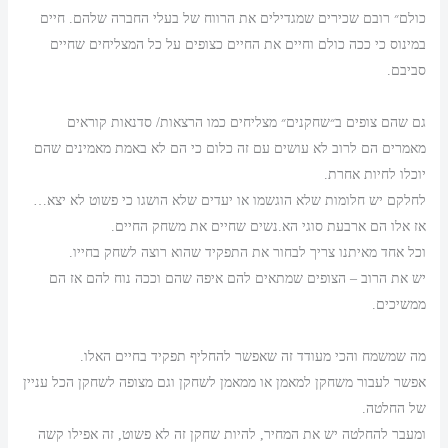
כולם״ רובם שכירים שמגדילים את הרווח של בעלי החברה שלהם. חיים
במינוס כי ככה כולם וחיים את החיים כצופים על כל המצליחים שחיים
סביבם.
גם שהם צופים ב״שחקנים״ מצליחים כמו הרצאות/ סדנאות קוראים
מאמרים הם לרוב לא עושים עם זה כלום כי הם לא באמת מאמינים שהם
יוכלו לחיות אחרת.
לחלקם יש חלומות שלא הוגשמו או יעדים שלא הושגו כי פשוט לא יצא…
אז אלו הם ארבעת סוגי הא.נשים שחיים את משחק החיים.
וכל אחד מאיתנו צריך לבחור את התפקיד שהוא רוצה לשחק בחייו.
יש את הרוב – הצופים שמתאים להם איפה שהם וככה נוח להם אז הם
ממשיכים.
מה שמשמח והכי מעודד זה שאפשר להחליף תפקיד בחיים האלו.
אפשר לעבור משחקן למאמן או ממאמן לשחקן וגם מצופה לשחקן הכל עניין
של החלטה.
ומעבר להחלטה יש את המחיר, להיות שחקן זה לא פשוט, זה אפילו קשה