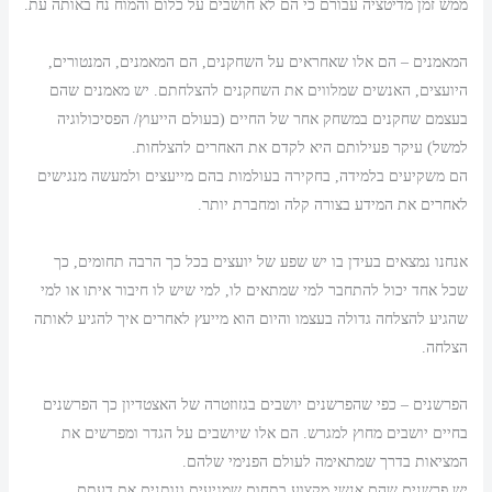
ממש זמן מדיטציה עבורם כי הם לא חושבים על כלום והמוח נח באותה עת.
המאמנים – הם אלו שאחראים על השחקנים, הם המאמנים, המנטורים,
היועצים, האנשים שמלווים את השחקנים להצלחתם. יש מאמנים שהם
בעצמם שחקנים במשחק אחר של החיים (בעולם הייעוץ/ הפסיכולוגיה
למשל) עיקר פעילותם היא לקדם את האחרים להצלחות.
הם משקיעים בלמידה, בחקירה בעולמות בהם מייעצים ולמעשה מנגישים
לאחרים את המידע בצורה קלה ומחברת יותר.
אנחנו נמצאים בעידן בו יש שפע של יועצים בכל כך הרבה תחומים, כך
שכל אחד יכול להתחבר למי שמתאים לו, למי שיש לו חיבור איתו או למי
שהגיע להצלחה גדולה בעצמו והיום הוא מייעץ לאחרים איך להגיע לאותה
הצלחה.
הפרשנים – כפי שהפרשנים יושבים בגזוזטרה של האצטדיון כך הפרשנים
בחיים יושבים מחוץ למגרש. הם אלו שיושבים על הגדר ומפרשים את
המציאות בדרך שמתאימה לעולם הפנימי שלהם.
יש פרשנים שהם אנשי מקצוע בתחום שמגיעים ונותנים את דעתם.