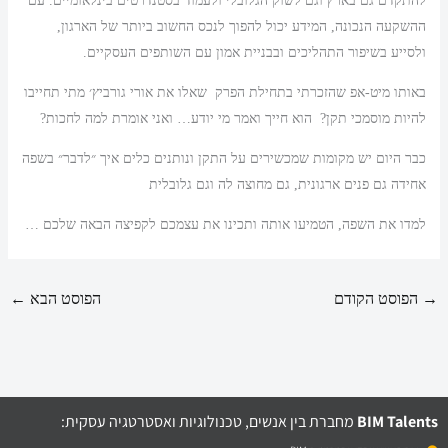
להתקדם גם בארץ וגם לשוק הגלובלי ולעמוד בסטנדרטים בינלאומיים. עם
ההשקעה הנכונה, המידע יכול להפוך לנכס החשוב ביותר של הארגון,
ולסייע בשיפור התהליכים ובבניית אמון עם השותפים העסקיים.
באותו מיט-אפ שהזכרתי בתחילת הפרק שאלו את אורי גורביץ׳ מתי תחייבו
להיות מוסמכי תקן? הוא חייך ואמר מי יודע… ואני אומרת למה לחכות?
כבר היום יש מקומות שמכשירים על התקן ונותנים כלים איך ״לדבר״ בשפה
אחידה גם פנים ארגונית, גם מחוצה לה וגם גלובלית
למדו את השפה, הטמיעו אותה ותכינו את עצמכם לקפיצה הבאה שלכם …
→
הפוסט הקודם
הפוסט הבא
←
BIM Talents
מחברת בין אנשים, טכנולוגיות ואסטרטגיה עסקית: