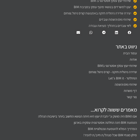
שירותי יעוץ עסקי אסטרטגי ב-BIM
יעוץ למשרדים בנושאי מינוף עסקי בסביבת BIM
יצירת שדירה ניהולית חזקה באמצעות קורס ניהול צוותים
שירותי גיוס והשמת עובדים
ליווי עובדים בתהליך מציאת עבודה
Envelope
Whatsapp
Telegram
Linkedin
Facebook
ניווט באתר
עמוד הבית
אודות
שירותי יעוץ עסקי אסטרטגי בBIM
שדירה ניהולית חזקה - קורס ניהול צוותים
הניוזלטר - Let's BIM it
שירותי גיוס והשמה
דף משרות
צור קשר
מאמרים ששווה לקרוא...
אם הBIM היה מושק ע״י חברת יעוץ היא היתה הנושא החשוב ביותר בישיבות הנהלה
הטמעת BIM הינה החלטה אסטרטגית עסקית בארגון
המדריך המלא להטמעת טכנולוגיית BIM
מילון מונחי BIM שכל מנהל/ת חייב/ת להכיר!