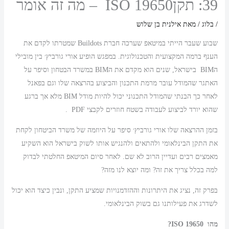
39: תקןISO 19650 – מה זה אומר
/
בלוג
/ מאת
אילנית בן שלוש
שבוע שעבר הייתי במיטאפ שערכה חברת Buildots שמטרתו לקדם את
הענף ברמה המקצועית והטכנולוגית. במפגש הופיע אורי גורביץ׳ בין מובילי
הBIM בישראל, שנים הוא מקדם את הBIM במשרד הבטחון וסיפר על
האתגר שהמודל עובר מרמת התכנון והביצוע בהרצאה שלו וגם בפאנל
לאחר כך הבנתי שהמודל התכנוני יכול להיות מודל BIM מלא אך ברגע
שהוא יורד לביצוע לעבודה בשטח חוזרים לקבצי PDF .
בזמן ההרצאה שלו אורי גורביץ׳ סיפר על היוזמה של משרד הביטחון לקחת
את התקן הבינלאומי ולהתאים ולהנגיש אותו לשוק בישראל הוא השקיע
מאמצים רבים ועדיין הרוב לא שם. לאחר סיום המיטאפ החלטתי לבדוק
למה בכלל צריך את זה? ומה יוצא לנו מזה?
בפרק זה, נציג את היתרונות וההזדמנויות שמציע התקן, ונבין כיצד הוא יכול
לשדרג את פעילותנו גם בשוק הבינלאומי.
מהו
ISO 19650
?