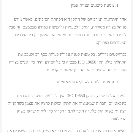
מניעת סיכונים ובניית אמון
אחד היתרונות המרכזיים של התקן הוא הפחתת הסיכונים. כאשר מידע
מנוהל בצורה מסודרת, הסיכוי לטעויות ולחפיפות במידע מצטמצם. זה מביא
לירידה בעיכובים ובחריגות תקציביות ומחזק את האמון בין כל הצדדים
המעורבים בפרויקט.
בפרויקטים גדולים, כל טעות קטנה עלולה לעלות כסף רב ולעכב את
התהליך כולו. תקן ISO 19650 מבטיח כי כל המידע יהיה זמין ונגיש בצורה
מסודרת, מה שמפחית את הסיכון לטעויות קריטיות.
פתיחת דלתות לשווקים בינלאומיים
בעידן הגלובליזציה, התקן ISO 19650 הפך לדרישה בסיסית במכרזים
בינלאומיים. חברות שמאמצות את התקן יכולות להציג את עצמן כשחקניות
רציניות בשוק הגלובלי. זה הופך לתנאי הכרחי כדי להיות שחקן בשוק
הבינלאומי.
כאשר אתם מצהירים על עמידה בתקנים בינלאומיים, אתם גם משפרים את