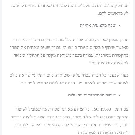
המוניטין שלכם וגם גם מקבלים גישה למכרזים שאחרים עשויים להיחשב
לא מתאימים להם.
שפה מקצועית אחידה
התקן מספק שפה מקצועית אחידה לכל בעלי העניין בתהליך הבנייה. זה
מאפשר שיתוף פעולה טוב יותר בין צוותי עבודה שונים ומפחית את הצורך
בתקשורת מסורבלת. עבודה בשפה משותפת מקלה על התהליך ומביאה
לתוצאות איכותיות יותר.
בעוד שבעבר כל חברה עבדה על פי שיטותיה, כיום התקן מיישר את כולם
לאותה שפה ומסייע להימנע מאי הבנות שעלולות להוביל לעיכובים.
שיפור האפקטיביות והיעילות
עם התקן ISO 19650 כל המידע מאורגן ומסודר, מה שמוביל לשיפור
האפקטיביות והיעילות של העבודה. תהליכי עבודה הופכים להיות ברורים
יותר, דבר שמפחית את הזמן הנדרש לביצוע משימות ומאפשר לצוותים
להתמקד במטרות האסטרטגיות.