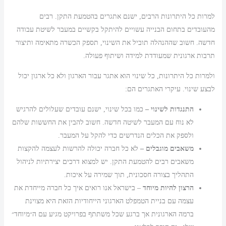
למרות כל היתרונות הרבים, ישנם אתגרים בהטמעת התקן. רבים
מהעובדים בתחום הבנייה עשויים להיתקל בקשיים במעבר לשיטת עבודה
חדשה. חשוב שההנהלה תוביל את השינוי, תספק הכשרה מתאימה ותיצור
תרבות ארגונית שמעודדת למידה ושיתוף פעולה.
ולמרות כל היתרונות, כל שינוי הוא אתגר עבור הארגון ולא כל ארגון יכול
לבצע שינוי. עיקרי האתגרים הם:
התנגדות לשינוי –
כמו בכל שינוי, ישנם עובדים שעלולים להרגיש
לא נוח עם המעבר לשיטה חדשה. חשוב להבין את החששות שלהם
ולספק את הכלים הנדרשים כדי להקל על המעבר.
משאבים מוגבלים –
לא כל חברה יכולה להרשות לעצמה להקצות
משאבים רבים להטמעת התקן. יש למצוא דרכים יצירתיות לניהול
התהליך בצורה חסכונית, תוך שמירה על איכות.
הרצון להיות מיוחד
– בישראל אנו רואים איך כל חברה מייחדת את
עצמה עם בניית הטמפלט הארגוני הייחודיות הזאת היא מצוינת
ברמה הארגונית אך ברגע שכל משתתף בפרויקט מגיע עם ה״מיוחד״