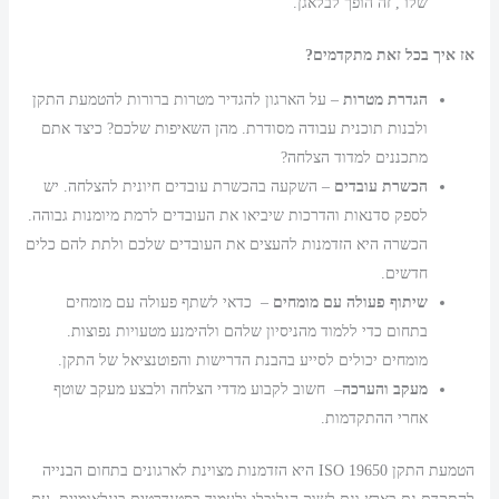
שלו , זה הופך לבלאגן.
אז איך בכל זאת מתקדמים?
הגדרת מטרות
– על הארגון להגדיר מטרות ברורות להטמעת התקן
ולבנות תוכנית עבודה מסודרת. מהן השאיפות שלכם? כיצד אתם
מתכננים למדוד הצלחה?
הכשרת עובדים
– השקעה בהכשרת עובדים חיונית להצלחה. יש
לספק סדנאות והדרכות שיביאו את העובדים לרמת מיומנות גבוהה.
הכשרה היא הזדמנות להעצים את העובדים שלכם ולתת להם כלים
חדשים.
שיתוף פעולה עם מומחים
– כדאי לשתף פעולה עם מומחים
בתחום כדי ללמוד מהניסיון שלהם ולהימנע מטעויות נפוצות.
מומחים יכולים לסייע בהבנת הדרישות והפוטנציאל של התקן.
מעקב והערכה
– חשוב לקבוע מדדי הצלחה ולבצע מעקב שוטף
אחרי ההתקדמות.
הטמעת התקן ISO 19650 היא הזדמנות מצוינת לארגונים בתחום הבנייה