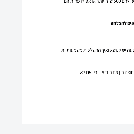
וקושי בשימור העובדים הקיים – עובדים שימצאו פתרון אחר יברחו ואלו שישארו לא יהיו מחויבים לארגון וברגע הראשון שיציעו להם 500 ש״ח יותר או אפילו פחות הם
תפים להצלחה
.
פעה יש לנושא ואיך ההשלכות משמעותיות
צה בין אם ביודעין ובין אם לא