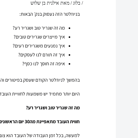
/
בלוג
/ מאת
אילנית בן שלוש
בניוזלטר הזה נעסוק בנק׳ הבאות:
מה זה שגריר טוב ושגריר רע?
איך מייצרים שגרירים טובים?
איך נמנעים משגרירים רעים?
איך זה תורם לנו לעסקים?
איפה זה חוסך לנו כסף?
בהמשך לניוזלטר הקודם שעסק בפיטורים והד
היום יותר מתמיד יש משמעות לחוויית העובד
מה זה שגריר טוב ושגריר רע?
חווית העובד מתאפיינת מה30 יום הראשונים לפני כניסתו לארגון ועד 30 יום לאחר עזיבתו את הארגון (הערכה) וההשפעה היא לטווח ארוך מאוד.
למעשה, בכל זמן העבודה של העובד הוא צובר חו