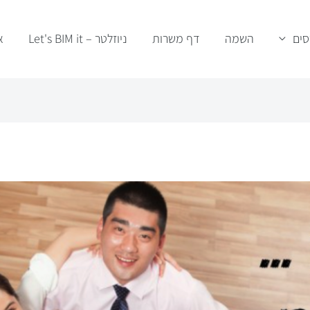
סים
השמה
דף משרות
ניוזלטר – Let's BIM it
א