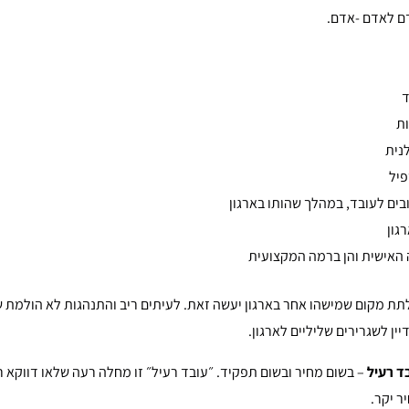
ם לאדם -אדם.
ד
ות
נית
פיל
ובים לעובד, במהלך שהותו בארגון
גון
מה האישית והן ברמה המקצועית
 לתת מקום שמישהו אחר בארגון יעשה זאת. לעיתים ריב והתנהגות לא הולמת 
ין לשגרירים שליליים לארגון.
ד רעיל
– בשום מחיר ובשום תפקיד. ״עובד רעיל״ זו מחלה רעה שלאו דווקא 
ר יקר.