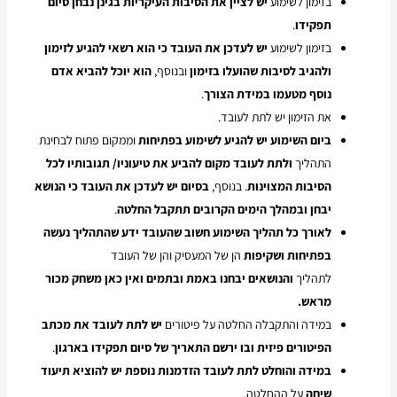
בזימון לשימוע
יש לציין את הסיבות העיקריות בגינן נבחן סיום
תפקידו
.
בזימון לשימוע
יש לעדכן את העובד כי הוא רשאי להגיע לזימון
ולהגיב לסיבות שהועלו בזימון
ובנוסף,
הוא יוכל להביא אדם
נוסף מטעמו במידת הצורך
.
את הזימון יש לתת לעובד.
ביום השימוע יש להגיע לשימוע בפתיחות
וממקום פתוח לבחינת
התהליך
ולתת לעובד מקום להביע את טיעוניו/ תגובותיו לכל
הסיבות המצוינות
. בנוסף,
בסיום יש לעדכן את העובד כי הנושא
יבחן ובמהלך הימים הקרובים תתקבל החלטה
.
לאורך כל תהליך השימוע חשוב שהעובד ידע שהתהליך נעשה
בפתיחות ושקיפות
הן של המעסיק והן של העובד
לתהליך
והנושאים יבחנו באמת ובתמים ואין כאן משחק מכור
מראש.
במידה והתקבלה החלטה על פיטורים
יש לתת לעובד את מכתב
הפיטורים פיזית ובו ירשם התאריך של סיום תפקידו בארגון
.
במידה והוחלט לתת לעובד הזדמנות נוספת יש להוציא תיעוד
שיחה
על ההחלטה.