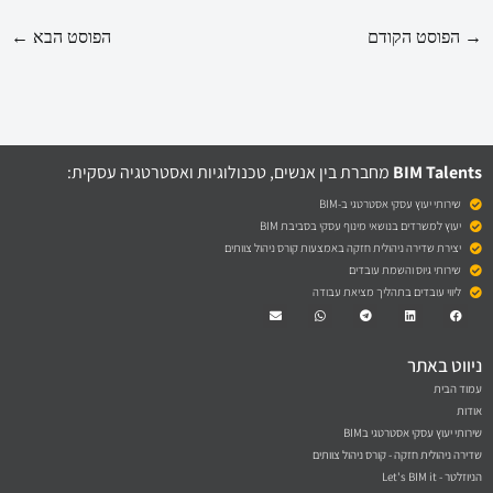
→
הפוסט הקודם
הפוסט הבא
←
BIM Talents
מחברת בין אנשים, טכנולוגיות ואסטרטגיה עסקית:
שירותי יעוץ עסקי אסטרטגי ב-BIM
יעוץ למשרדים בנושאי מינוף עסקי בסביבת BIM
יצירת שדירה ניהולית חזקה באמצעות קורס ניהול צוותים
שירותי גיוס והשמת עובדים
ליווי עובדים בתהליך מציאת עבודה
Envelope
Whatsapp
Telegram
Linkedin
Facebook
ניווט באתר
עמוד הבית
אודות
שירותי יעוץ עסקי אסטרטגי בBIM
שדירה ניהולית חזקה - קורס ניהול צוותים
הניוזלטר - Let's BIM it