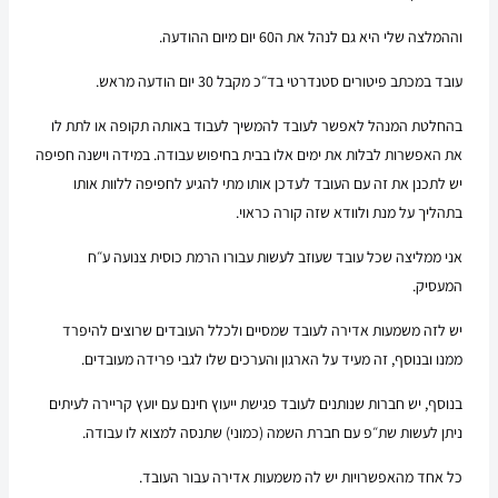
וההמלצה שלי היא גם לנהל את ה60 יום מיום ההודעה.
עובד במכתב פיטורים סטנדרטי בד״כ מקבל 30 יום הודעה מראש.
בהחלטת המנהל לאפשר לעובד להמשיך לעבוד באותה תקופה או לתת לו
את האפשרות לבלות את ימים אלו בבית בחיפוש עבודה. במידה וישנה חפיפה
יש לתכנן את זה עם העובד לעדכן אותו מתי להגיע לחפיפה ללוות אותו
בתהליך על מנת ולוודא שזה קורה כראוי.
אני ממליצה שכל עובד שעוזב לעשות עבורו הרמת כוסית צנועה ע״ח
המעסיק.
יש לזה משמעות אדירה לעובד שמסיים ולכלל העובדים שרוצים להיפרד
ממנו ובנוסף, זה מעיד על הארגון והערכים שלו לגבי פרידה מעובדים.
בנוסף, יש חברות שנותנים לעובד פגישת ייעוץ חינם עם יועץ קריירה לעיתים
ניתן לעשות שת״פ עם חברת השמה (כמוני) שתנסה למצוא לו עבודה.
כל אחד מהאפשרויות יש לה משמעות אדירה עבור העובד.